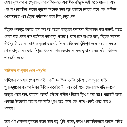
যেমন ব্যাংকার বা প্লেয়ার, ধারাবাহিকভাবে একাধিক রাউন্ডে জয়ী হতে থাকে। এই
ধরণের ধারাবাহিক জয়ের প্যাটার্ন অনেক সময় স্বল্পমেয়াদে চলতে পারে এবং অভিজ্ঞ
খেলোয়াড়রা এই ট্রেন্ড পর্যবেক্ষণ করে সিদ্ধান্ত নেন।
স্ট্রিক শনাক্ত করতে হলে আগের কয়েক রাউন্ডের ফলাফল বিশ্লেষণ করা জরুরি, যাতে
বোঝা যায় কোন পক্ষ বর্তমানে প্রাধান্য পাচ্ছে। তবে মনে রাখতে হবে, স্ট্রিক সবসময়
দীর্ঘস্থায়ী হয় না, তাই অন্ধভাবে একই দিকে বাজি ধরা ঝুঁকিপূর্ণ হতে পারে। সফল
খেলোয়াড়রা সাধারণত স্ট্রিক শুরু ও শেষ হওয়ার সংকেত বুঝে তাদের বেটিং কৌশল
পরিবর্তন করেন।
মার্টিঙ্গেল বা গ্যাপ থেপ পদ্ধতি
মার্টিঙ্গেল বা গ্যাপ থেপ পদ্ধতি একটি জনপ্রিয় বেটিং কৌশল, যা মূলত ক্ষতি
পুনরুদ্ধারের ধারণার উপর ভিত্তি করে তৈরি। এই কৌশলে খেলোয়াড় যদি কোনো
রাউন্ডে হেরে যান, তাহলে পরবর্তী রাউন্ডে বাজির পরিমাণ দ্বিগুণ করা হয়। ধারণাটি হলো,
একবার জিতলেই আগের সব ক্ষতি পূরণ হয়ে যাবে এবং সাথে একটি ছোট লাভও
থাকবে।
তবে এই কৌশল ব্যবহার করার সময় বড় ঝুঁকি থাকে, কারণ ধারাবাহিকভাবে হারলে বাজির