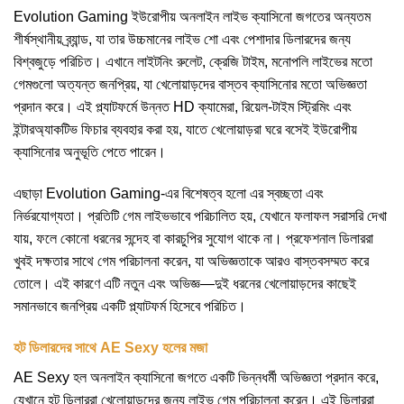
Evolution Gaming ইউরোপীয় অনলাইন লাইভ ক্যাসিনো জগতের অন্যতম
শীর্ষস্থানীয় ব্র্যান্ড, যা তার উচ্চমানের লাইভ শো এবং পেশাদার ডিলারদের জন্য
বিশ্বজুড়ে পরিচিত। এখানে লাইটনিং রুলেট, ক্রেজি টাইম, মনোপলি লাইভের মতো
গেমগুলো অত্যন্ত জনপ্রিয়, যা খেলোয়াড়দের বাস্তব ক্যাসিনোর মতো অভিজ্ঞতা
প্রদান করে। এই প্ল্যাটফর্মে উন্নত HD ক্যামেরা, রিয়েল-টাইম স্ট্রিমিং এবং
ইন্টারঅ্যাকটিভ ফিচার ব্যবহার করা হয়, যাতে খেলোয়াড়রা ঘরে বসেই ইউরোপীয়
ক্যাসিনোর অনুভূতি পেতে পারেন।
এছাড়া Evolution Gaming-এর বিশেষত্ব হলো এর স্বচ্ছতা এবং
নির্ভরযোগ্যতা। প্রতিটি গেম লাইভভাবে পরিচালিত হয়, যেখানে ফলাফল সরাসরি দেখা
যায়, ফলে কোনো ধরনের সন্দেহ বা কারচুপির সুযোগ থাকে না। প্রফেশনাল ডিলাররা
খুবই দক্ষতার সাথে গেম পরিচালনা করেন, যা অভিজ্ঞতাকে আরও বাস্তবসম্মত করে
তোলে। এই কারণে এটি নতুন এবং অভিজ্ঞ—দুই ধরনের খেলোয়াড়দের কাছেই
সমানভাবে জনপ্রিয় একটি প্ল্যাটফর্ম হিসেবে পরিচিত।
হট ডিলারদের সাথে AE Sexy হলের মজা
AE Sexy হল অনলাইন ক্যাসিনো জগতে একটি ভিন্নধর্মী অভিজ্ঞতা প্রদান করে,
যেখানে হট ডিলাররা খেলোয়াড়দের জন্য লাইভ গেম পরিচালনা করেন। এই ডিলাররা