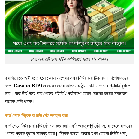
মেধা এবং কৌশলের সঠিক সংমিশ্রণে জয়ের হার বাড়ান।
ক্যাসিনোতে জয়ী হতে হলে কেবল ভাগ্যের ওপর নির্ভর করা ঠিক নয়। বিশেষজ্ঞদের
মতে,
Casino BD9
এ জয়ের জন্য আপনাকে ঠান্ডা মাথায় গেমের প্যাটার্ন বুঝতে
হবে। যারা দীর্ঘ সময় ধরে গেমের গতিবিধি পর্যবেক্ষণ করেন, তাদের জয়ের সম্ভাবনা
অনেক বেশি থাকে।
কার্ড গেমে স্ট্রিক বা চাউ বেট শনাক্ত করা
কার্ড গেমে স্ট্রিক বা চাউ বেট শনাক্ত করা একটি গুরুত্বপূর্ণ কৌশল, যা খেলোয়াড়দের
গেমের প্রবাহ বুঝতে সাহায্য করে। স্ট্রিক বলতে বোঝায় যখন কোনো নির্দিষ্ট পক্ষ,