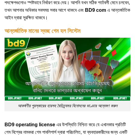
পদক্ষেপগুলোও স্পষ্টভাবে নির্ধারণ করে দেয়। আপনি যখন সঠিক শর্তাবলী মেনে চলবেন,
তখন আপনার অধিকার সবসময় সবার আগে থাকবে এবং
BD9 com
এ আন্তর্জাতিক
আইন দ্বারা সুরক্ষিত থাকবে।
আন্তর্জাতিক মানের স্বচ্ছ গেম হল সিস্টেম
আকর্ষণীয় পুরস্কারের হারসহ বৈচিত্র্যময় বিনোদনের ভাণ্ডার অন্বেষণ করুন
BD9 operating license
এর উপস্থিতি নিশ্চিত করে যে এখানকার প্রতিটি
গেম বিশ্বের নামকরা গেম পাবলিশার্স দ্বারা পরিচালিত, যা ব্যবহারকারীদের জন্য একটি