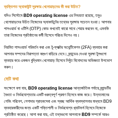
ব্যক্তিগত অ্যাকাউন্ট সুরক্ষায় খেলোয়াড়দের কী করা উচিত?
যদিও সিস্টেমে
BD9 operating license
এর নিশ্চয়তা রয়েছে, তবুও
খেলোয়াড়দের উচিত নিজেদের অ্যাকাউন্টের তথ্যের সুরক্ষায় সচেতন হওয়া। আপনার
পাসওয়ার্ড বা ওটিপি (OTP) কোড কখনোই কারো সাথে শেয়ার করবেন না, এমনকি
তারা নিজেদের প্রতিষ্ঠানের কর্মী হিসেবে পরিচয় দিলেও নয়।
নিয়মিত পাসওয়ার্ড পরিবর্তন করা এবং টু-ফ্যাক্টর অথেন্টিকেশন (2FA) ব্যবহার করা
আপনার সম্পদের নিরাপত্তা বহুগুণ বাড়িয়ে দেবে। ব্র্যান্ডের দেওয়া সুরক্ষা টুলগুলো
ব্যবহার করে একজন বুদ্ধিমান খেলোয়াড় হিসেবে নিখুঁত বিনোদনের অভিজ্ঞতা উপভোগ
করুন।
মোট কথা
সংক্ষেপে বলা যায়,
BD9 operating license
আন্তর্জাতিক পর্যায়ে ব্র্যান্ডটির
বৈধতা ও নির্ভরযোগ্যতার একটি গুরুত্বপূর্ণ প্রমাণ হিসেবে কাজ করে। উন্নতমানের
গেমিং পরিবেশ, পেশাদার গ্রাহকসেবা এবং স্বচ্ছ আর্থিক ব্যবস্থাপনার মাধ্যমে BD9
ব্যবহারকারীদের জন্য একটি শক্তিশালী ও নির্ভরযোগ্য প্ল্যাটফর্ম হিসেবে নিজেকে
প্রতিষ্ঠিত করেছে। আশা করা যায়, এই তথ্যগুলো আপনাকে
BD9
সম্পর্কে আরও