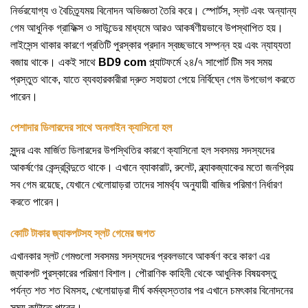
নির্ভরযোগ্য ও বৈচিত্র্যময় বিনোদন অভিজ্ঞতা তৈরি করে। স্পোর্টস, স্লট এবং অন্যান্য
গেম আধুনিক গ্রাফিক্স ও সাউন্ডের মাধ্যমে আরও আকর্ষণীয়ভাবে উপস্থাপিত হয়।
লাইসেন্স থাকার কারণে প্রতিটি পুরস্কার প্রদান স্বচ্ছভাবে সম্পন্ন হয় এবং ন্যায্যতা
বজায় থাকে। একই সাথে
BD9 com
প্ল্যাটফর্মে ২৪/৭ সাপোর্ট টিম সব সময়
প্রস্তুত থাকে, যাতে ব্যবহারকারীরা দ্রুত সহায়তা পেয়ে নির্বিঘ্নে গেম উপভোগ করতে
পারেন।
পেশাদার ডিলারদের সাথে অনলাইন ক্যাসিনো হল
সুন্দর এবং মার্জিত ডিলারদের উপস্থিতির কারণে ক্যাসিনো হল সবসময় সদস্যদের
আকর্ষণের কেন্দ্রবিন্দুতে থাকে। এখানে ব্যাকারাট, রুলেট, ব্ল্যাকজ্যাকের মতো জনপ্রিয়
সব গেম রয়েছে, যেখানে খেলোয়াড়রা তাদের সামর্থ্য অনুযায়ী বাজির পরিমাণ নির্ধারণ
করতে পারেন।
কোটি টাকার জ্যাকপটসহ স্লট গেমের জগত
এখানকার স্লট গেমগুলো সবসময় সদস্যদের প্রবলভাবে আকর্ষণ করে কারণ এর
জ্যাকপট পুরস্কারের পরিমাণ বিশাল। পৌরাণিক কাহিনী থেকে আধুনিক বিষয়বস্তু
পর্যন্ত শত শত থিমসহ, খেলোয়াড়রা দীর্ঘ কর্মব্যস্ততার পর এখানে চমৎকার বিনোদনের
সময় কাটাতে পারেন।