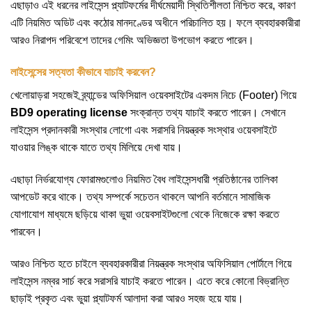
এছাড়াও এই ধরনের লাইসেন্স প্ল্যাটফর্মের দীর্ঘমেয়াদী স্থিতিশীলতা নিশ্চিত করে, কারণ
এটি নিয়মিত অডিট এবং কঠোর মানদণ্ডের অধীনে পরিচালিত হয়। ফলে ব্যবহারকারীরা
আরও নিরাপদ পরিবেশে তাদের গেমিং অভিজ্ঞতা উপভোগ করতে পারেন।
লাইসেন্সের সত্যতা কীভাবে যাচাই করবেন?
খেলোয়াড়রা সহজেই ব্র্যান্ডের অফিসিয়াল ওয়েবসাইটের একদম নিচে (Footer) গিয়ে
BD9 operating license
সংক্রান্ত তথ্য যাচাই করতে পারেন। সেখানে
লাইসেন্স প্রদানকারী সংস্থার লোগো এবং সরাসরি নিয়ন্ত্রক সংস্থার ওয়েবসাইটে
যাওয়ার লিঙ্ক থাকে যাতে তথ্য মিলিয়ে দেখা যায়।
এছাড়া নির্ভরযোগ্য ফোরামগুলোও নিয়মিত বৈধ লাইসেন্সধারী প্রতিষ্ঠানের তালিকা
আপডেট করে থাকে। তথ্য সম্পর্কে সচেতন থাকলে আপনি বর্তমানে সামাজিক
যোগাযোগ মাধ্যমে ছড়িয়ে থাকা ভুয়া ওয়েবসাইটগুলো থেকে নিজেকে রক্ষা করতে
পারবেন।
আরও নিশ্চিত হতে চাইলে ব্যবহারকারীরা নিয়ন্ত্রক সংস্থার অফিসিয়াল পোর্টালে গিয়ে
লাইসেন্স নম্বর সার্চ করে সরাসরি যাচাই করতে পারেন। এতে করে কোনো বিভ্রান্তি
ছাড়াই প্রকৃত এবং ভুয়া প্ল্যাটফর্ম আলাদা করা আরও সহজ হয়ে যায়।