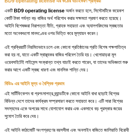
BD9 operating license এর কঠোর যাচাইকরণ প্রক্রিয়া
একটি
BD9 operating license
অর্জন করতে হলে, সিস্টেমটিকে কয়েকশ
কোটি টাকা পর্যন্ত বড় বাজির অর্থ পরিশোধ করার সক্ষমতা প্রমাণ করতে হয়েছে।
আইনি বিশেষজ্ঞরা নিরাপত্তা নীতি, গ্রাহক সহায়তা এবং অ্যালগরিদমের স্বচ্ছতার
মতো অনেকগুলো মানদণ্ডের ওপর ভিত্তি করে মূল্যায়ন করেন।
এই প্রক্রিয়াটি নিয়মিতভাবে চলে এবং কোনো প্রতিষ্ঠানের প্রতি বিশেষ পক্ষপাতিত্ব
করা হয় না, যাতে একটি স্বাস্থ্যকর বাজির পরিবেশ তৈরি হয়। খেলোয়াড়রা মূল
ওয়েবসাইটেই লাইসেন্স সংক্রান্ত তথ্য যাচাই করতে পারেন, যা তাদের অভিজ্ঞতা শুরু
করার আগে একটি স্বচ্ছ ধারণা এবং মানসিক শান্তি দেয়।
বিডি৯ এর আইনি মূল্য ও বৈশ্বিক প্রভাব
এই সার্টিফিকেশন বা প্রশংসাপত্র ব্র্যান্ডটিকে কোনো আইনি বাধা ছাড়াই বিশ্বের
বিভিন্ন দেশে তাদের কার্যক্রম সম্প্রসারণ করতে সহায়তা করে। এটি সারা বিশ্বের
সদস্যদের একে অপরের সাথে যোগাযোগ করার এবং একসাথে বড় পুরস্কার জয়ের
সুযোগ তৈরি করে দেয়।
এই আইনি কাঠামোটি অংশগ্রহণের বয়সসীমা এবং অনলাইন বাজিতে জালিয়াতি বিরোধী