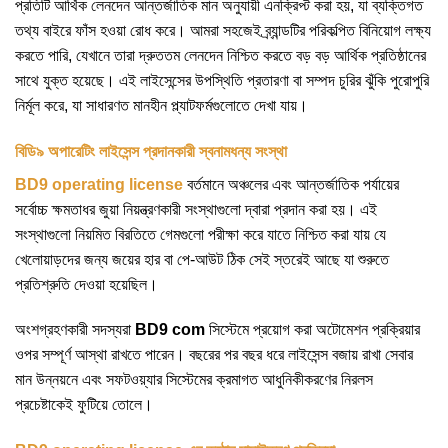
প্রতিটি আর্থিক লেনদেন আন্তর্জাতিক মান অনুযায়ী এনক্রিপ্ট করা হয়, যা ব্যক্তিগত
তথ্য বাইরে ফাঁস হওয়া রোধ করে। আমরা সহজেই ব্র্যান্ডটির পরিকল্পিত বিনিয়োগ লক্ষ্য
করতে পারি, যেখানে তারা দ্রুততম লেনদেন নিশ্চিত করতে বড় বড় আর্থিক প্রতিষ্ঠানের
সাথে যুক্ত হয়েছে। এই লাইসেন্সের উপস্থিতি প্রতারণা বা সম্পদ চুরির ঝুঁকি পুরোপুরি
নির্মূল করে, যা সাধারণত মানহীন প্ল্যাটফর্মগুলোতে দেখা যায়।
বিডি৯ অপারেটিং লাইসেন্স প্রদানকারী স্বনামধন্য সংস্থা
BD9 operating license
বর্তমানে অঞ্চলের এবং আন্তর্জাতিক পর্যায়ের
সর্বোচ্চ ক্ষমতাধর জুয়া নিয়ন্ত্রণকারী সংস্থাগুলো দ্বারা প্রদান করা হয়। এই
সংস্থাগুলো নিয়মিত বিরতিতে গেমগুলো পরীক্ষা করে যাতে নিশ্চিত করা যায় যে
খেলোয়াড়দের জন্য জয়ের হার বা পে-আউট ঠিক সেই স্তরেই আছে যা শুরুতে
প্রতিশ্রুতি দেওয়া হয়েছিল।
অংশগ্রহণকারী সদস্যরা
BD9 com
সিস্টেমে প্রয়োগ করা অটোমেশন প্রক্রিয়ার
ওপর সম্পূর্ণ আস্থা রাখতে পারেন। বছরের পর বছর ধরে লাইসেন্স বজায় রাখা সেবার
মান উন্নয়নে এবং সফটওয়্যার সিস্টেমের ক্রমাগত আধুনিকীকরণের নিরলস
প্রচেষ্টাকেই ফুটিয়ে তোলে।