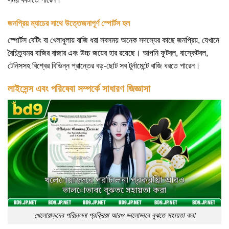
জনপ্রিয় ম্যাচের সাথে উত্তেজনাপূর্ণ স্পোর্টস হল
স্পোর্টস বেটিং বা খেলাধুলায় বাজি ধরা সবসময় অনেক সদস্যের কাছে জনপ্রিয়, যেখানে
বৈচিত্র্যময় বাজির বাজার এবং উচ্চ জয়ের হার রয়েছে। আপনি ফুটবল, বাস্কেটবল,
টেনিসসহ বিশ্বের বিভিন্ন প্রান্তের বড়-ছোট সব টুর্নামেন্টে বাজি ধরতে পারেন।
লাইসেন্স এবং পরিষেবা সম্পর্কে সাধারণ জিজ্ঞাসা
খেলোয়াড়দের পরিচালনা প্রক্রিয়া আরও ভালোভাবে বুঝতে সহায়তা করা