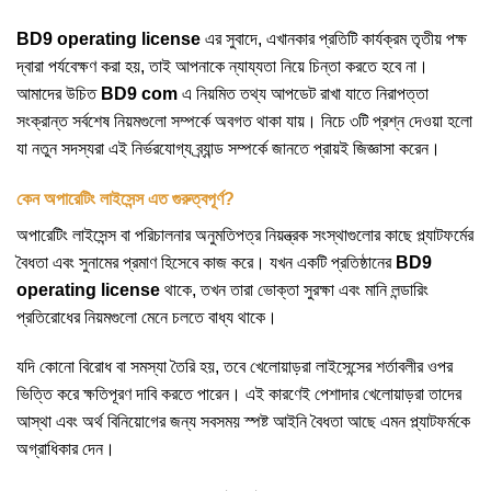
BD9 operating license
এর সুবাদে, এখানকার প্রতিটি কার্যক্রম তৃতীয় পক্ষ
দ্বারা পর্যবেক্ষণ করা হয়, তাই আপনাকে ন্যায্যতা নিয়ে চিন্তা করতে হবে না।
আমাদের উচিত
BD9 com
এ নিয়মিত তথ্য আপডেট রাখা যাতে নিরাপত্তা
সংক্রান্ত সর্বশেষ নিয়মগুলো সম্পর্কে অবগত থাকা যায়। নিচে ৩টি প্রশ্ন দেওয়া হলো
যা নতুন সদস্যরা এই নির্ভরযোগ্য ব্র্যান্ড সম্পর্কে জানতে প্রায়ই জিজ্ঞাসা করেন।
কেন অপারেটিং লাইসেন্স এত গুরুত্বপূর্ণ?
অপারেটিং লাইসেন্স বা পরিচালনার অনুমতিপত্র নিয়ন্ত্রক সংস্থাগুলোর কাছে প্ল্যাটফর্মের
বৈধতা এবং সুনামের প্রমাণ হিসেবে কাজ করে। যখন একটি প্রতিষ্ঠানের
BD9
operating license
থাকে, তখন তারা ভোক্তা সুরক্ষা এবং মানি লন্ডারিং
প্রতিরোধের নিয়মগুলো মেনে চলতে বাধ্য থাকে।
যদি কোনো বিরোধ বা সমস্যা তৈরি হয়, তবে খেলোয়াড়রা লাইসেন্সের শর্তাবলীর ওপর
ভিত্তি করে ক্ষতিপূরণ দাবি করতে পারেন। এই কারণেই পেশাদার খেলোয়াড়রা তাদের
আস্থা এবং অর্থ বিনিয়োগের জন্য সবসময় স্পষ্ট আইনি বৈধতা আছে এমন প্ল্যাটফর্মকে
অগ্রাধিকার দেন।